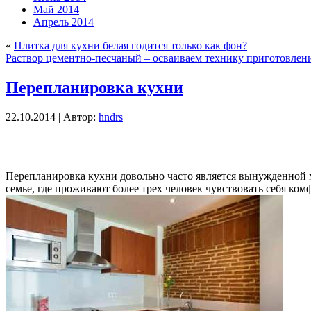
Май 2014
Апрель 2014
«
Плитка для кухни белая годится только как фон?
Раствор цементно-песчаный – осваиваем технику приготовлен
Перепланировка кухни
22.10.2014 | Автор:
hndrs
Перепланировка кухни довольно часто является вынужденной м
семье, где проживают более трех человек чувствовать себя ко