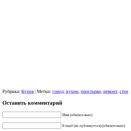
Рубрика:
Кухня
| Метки:
город
,
кухни
,
простыми
,
ремонт
,
стен
Оставить комментарий
Имя (обязательно)
E-mail (не публикуется) (обязательно)