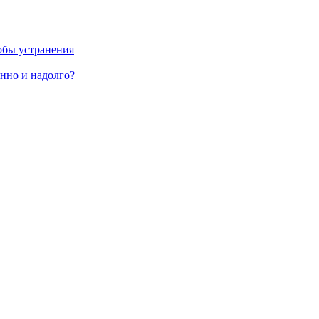
обы устранения
енно и надолго?