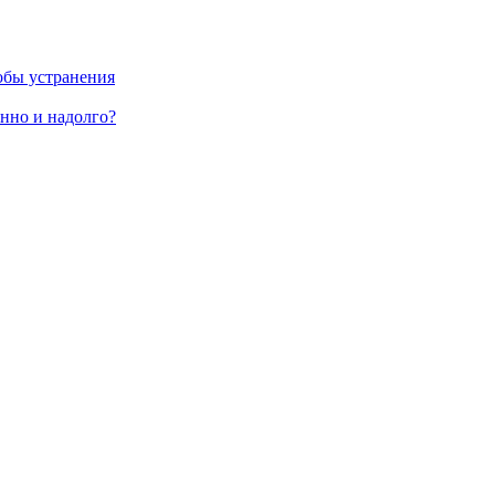
обы устранения
енно и надолго?