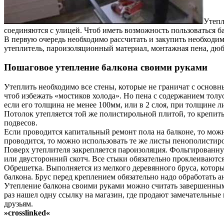
Утепл
соединяются с улицей. Чтоб иметь возможность пользоваться бал
В первую очередь необходимо рассчитать и закупить необходим
утеплитель, пароизоляционный материал, монтажная пена, дюб
Пошаговое утепление балкона своими руками
Утеплить необходимо все стены, которые не граничат с осно
чтоб избежать «мостиков холода». Но пена с содержанием толуо
если его толщина не менее 100мм, или в 2 слоя, при толщине л
Потолок утепляется той же полистирольной плитой, то крепить
подвесов.
Если проводится капитальный ремонт пола на балконе, то мож
проводится, то можно использовать те же листы пенополистиро
Поверх утеплителя закрепляется пароизоляция. Фольгированну
или двусторонний скотч. Все стыки обязательно проклеиваются
Обрешетка. Выполняется из мелкого деревянного бруса, который
балкона. Брус перед креплением обязательно надо обработать 
Утепление балкона своими руками можно считать завершенным и
раз нашел одну ссылку на магазин, где продают замечательные
друзьям.
»crosslinked«