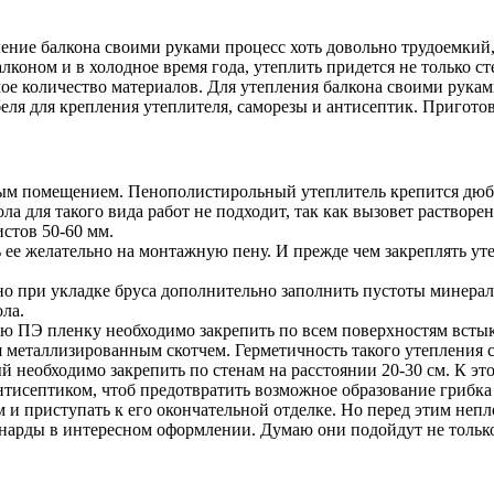
ение балкона своими руками процесс хоть довольно трудоемкий,
коном и в холодное время года, утеплить придется не только сте
ое количество материалов.
Для утепления балкона своими рукам
еля для крепления утеплителя, саморезы и антисептик. Пригото
вным помещением. Пенополистирольный утеплитель крепится дюб
ла для такого вида работ не подходит, так как вызовет раствор
истов 50-60 мм.
 ее желательно на монтажную пену. И прежде чем закреплять уте
но при укладке бруса дополнительно заполнить пустоты минерал
ла.
ю ПЭ пленку необходимо закрепить по всем поверхностям встык
 металлизированным скотчем. Герметичность такого утепления с
 необходимо закрепить по стенам на расстоянии 20-30 см. К это
антисептиком, чтоб предотвратить возможное образование грибка
 приступать к его окончательной отделке. Но перед этим непло
 нарды в интересном оформлении. Думаю они подойдут не только 